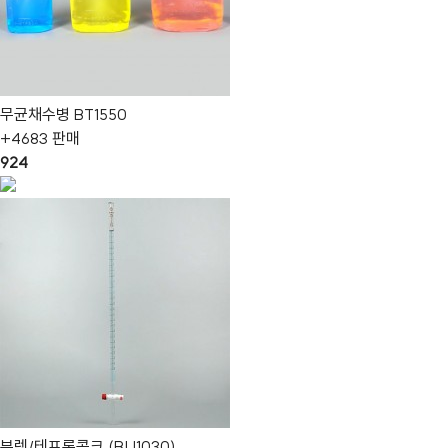
무균채수병 BT1550
+4683 판매
924
뷰렛/테프론콕크 (BU1030)