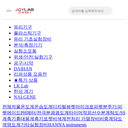
유리기구
플라스틱기구
입
유리 기초실험장비
분석/측정기기
실험소모품
위생/안전/실험기구
공구/시약
DAIHAN
리퍼상품 모음전
★특가 상품
LK Lab
한성 계기
NALGENE
전체
저울
온도계
온습도계
디지털뷰렛
마이크로피펫
분주기/피
펫에이드
PH메터/전극
분광광도계
타이머
적외선수분계
탁도/SS
계측기
휴대용계측기
포켓비색계
전처리 가열장비
비중계
당도
계
염도계
기타실험장비
HANNA instruments