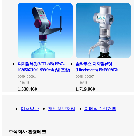
디지털뷰렛(VITLAB) HWA-
솔라루스 디지탈뷰렛
1620507(10ul~999.9ml) (병 포함)
(Hirschmann) EM9392050
0069_00001
0068_00007
+7 판매
+1 판매
1,538,460
1,719,960
이용약관
개인정보처리
이메일수집거부
주식회사 환경테크