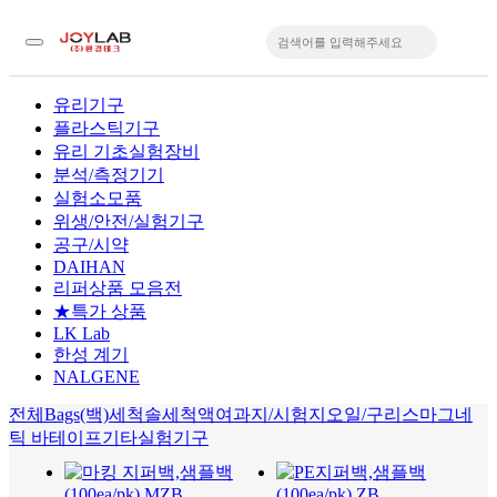
유리기구
플라스틱기구
입
유리 기초실험장비
분석/측정기기
실험소모품
위생/안전/실험기구
공구/시약
DAIHAN
리퍼상품 모음전
★특가 상품
LK Lab
한성 계기
NALGENE
전체
Bags(백)
세척솔
세척액
여과지/시험지
오일/구리스
마그네
틱 바
테이프
기타실험기구