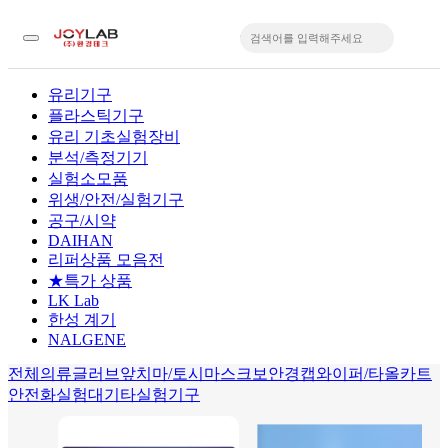
유리기구
플라스틱기구
입
유리 기초실험장비
분석/측정기기
실험소모품
위생/안전/실험기구
공구/시약
DAIHAN
리퍼상품 모음전
★특가 상품
LK Lab
한성 계기
NALGENE
전체
의류
글러브
앞치마/토시
마스크
보안경
캡
와이퍼/타올
카트
안전화
실험대
기타실험기구