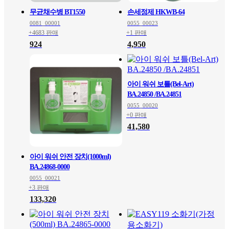
무균채수병 BT1550
손세정제 HKWB-64
0081_00001
0055_00023
+4683 판매
+1 판매
924
4,950
아이 워쉬 보틀(Bel-Art)
BA.24850 /BA.24851
0055_00020
+0 판매
41,580
아이 워쉬 안전 장치(1000ml)
BA.24868-0000
0055_00021
+3 판매
133,320