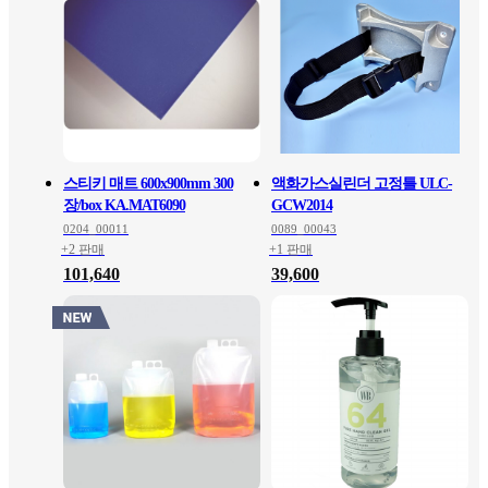
스티키 매트 600x900mm 300
액화가스실린더 고정틀 ULC-
장/box KA.MAT6090
GCW2014
0204_00011
0089_00043
+2 판매
+1 판매
101,640
39,600