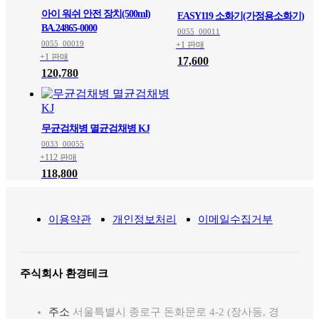
아이 워쉬 안전 장치(500ml)
EASY119 소화기(가정용소화기)
BA.24865-0000
0055_00011
0055_00019
+1 판매
+1 판매
17,600
120,780
무균검채병 멸균검채병 KJ
0033_00055
+112 판매
118,800
이용약관
개인정보처리
이메일수집거부
주식회사 환경테크
주소
서울특별시 종로구 돈화문로 4-2 (장사동, 경